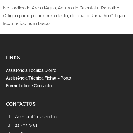
No Jardim de Arca d’Água, Antero de Quental e Ramalho
Ortigão participaram num duelo, do qual o Ramalho Ortigão
ficou ferido num braço.
LINKS
Assistência Técnica Dierre
Assistência Técnica Fichet – Porto
Formulário de Contacto
CONTACTOS
AberturaPortasPorto.pt
22 493 3481