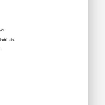
ta?
habituais.
: