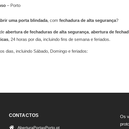
nso
– Porto
abrir uma porta blindada
, com
fechadura de alta segurança
?
 de
abertura de fechaduras de alta segurança
,
abertura de fecha
icas
, 24 horas por dia, incluindo fins de semana e feriados.
os dias, incluindo Sábado, Domingo e feriados:
CONTACTOS
Os v
prot
AberturaPortasPorto.pt