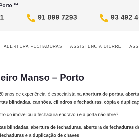
 Porto ™
81
91 899 7293
93 492 
ABERTURA FECHADURAS
ASSISTÊNCIA DIERRE
ASS
heiro Manso – Porto
0 anos de experiência, é especialista na
abertura de portas
,
abert
rtas blindadas, canhões, cilindros e fechaduras
,
cópia e duplica
ro do imóvel ou a fechadura encravou e a porta não abre?
tas blindadas
,
abertura de fechaduras
,
abertura de fechaduras d
 fechaduras
e a
duplicação de chaves